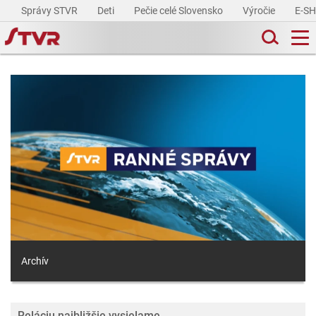
Správy STVR
Deti
Pečie celé Slovensko
Výročie
E-S
Archív
Reláciu najbližšie vysielame