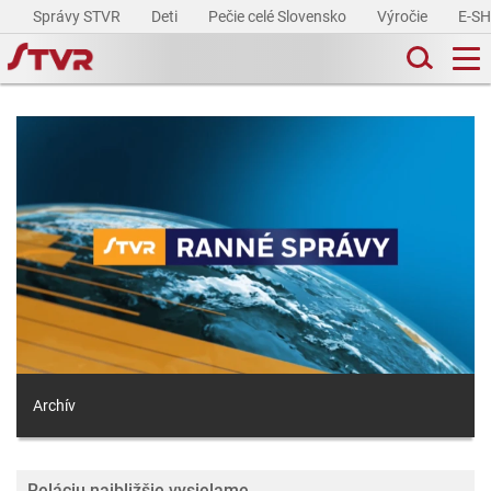
Správy STVR
Deti
Pečie celé Slovensko
Výročie
E-S
Archív
Reláciu najbližšie vysielame