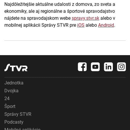
Najdôležitejšie aktuálne udalosti z domova, zo sveta a
ekonomiky, ale aj regionálne a športové spravodajstvo
nájdete na spravodajskom webe
spravy.stvr.sk
alebo v
mobilnej aplikácii Správy STVR pre
iOS
alebo
Android
.
Jednotka
Dvojka
24
Šport
Správy STVR
Podcasty
Mobilné aplikácie