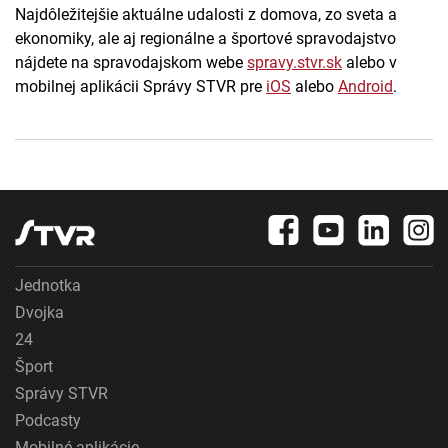
Najdôležitejšie aktuálne udalosti z domova, zo sveta a
ekonomiky, ale aj regionálne a športové spravodajstvo
nájdete na spravodajskom webe
spravy.stvr.sk
alebo v
mobilnej aplikácii Správy STVR pre
iOS
alebo
Android
.
Jednotka
Dvojka
24
Šport
Správy STVR
Podcasty
Mobilné aplikácie