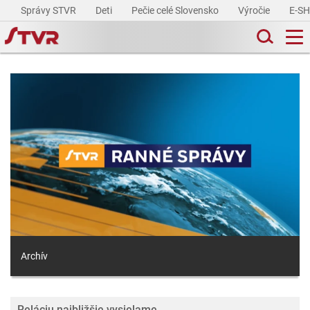
Správy STVR
Deti
Pečie celé Slovensko
Výročie
E-S
Archív
Reláciu najbližšie vysielame