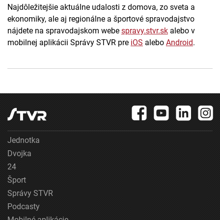
Najdôležitejšie aktuálne udalosti z domova, zo sveta a
ekonomiky, ale aj regionálne a športové spravodajstvo
nájdete na spravodajskom webe
spravy.stvr.sk
alebo v
mobilnej aplikácii Správy STVR pre
iOS
alebo
Android
.
Jednotka
Dvojka
24
Šport
Správy STVR
Podcasty
Mobilné aplikácie