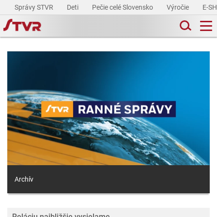
Správy STVR
Deti
Pečie celé Slovensko
Výročie
E-S
Archív
Reláciu najbližšie vysielame