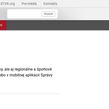
STVR.org
Pre médiá
Kontakty
Hľadať
am
, ale aj regionálne a športové
ebo v mobilnej aplikácii Správy