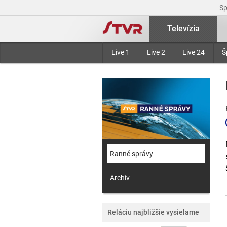
S
Televízia
Live 1
Live 2
Live 24
Š
Ranné správy
Archív
Reláciu najbližšie vysielame