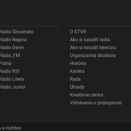
Rádio Slovensko
O STVR
Rádio Regina
Ako si naladiť rádiá
Rádio Devín
Ako si naladiť televíziu
Rádio_FM
Organizačná štruktúra
Patria
História
Rádio RSI
Kariéra
Rádio Litera
Rada
Rádio Junior
Úhrady
Kreatívne centrá
Vyhlásenie o prístupnosti
 a rozhlas