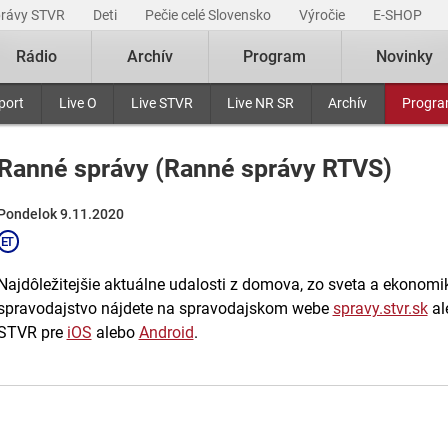
právy STVR
Deti
Pečie celé Slovensko
Výročie
E-SHOP
Rádio
Archív
Program
Novinky
port
Live O
Live STVR
Live NR SR
Archív
Progr
Ranné správy (Ranné správy RTVS)
Pondelok 9.11.2020
Najdôležitejšie aktuálne udalosti z domova, zo sveta a ekonomiky
spravodajstvo nájdete na spravodajskom webe
spravy.stvr.sk
al
STVR pre
iOS
alebo
Android
.