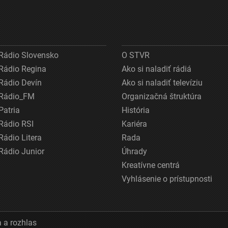
Rádio Slovensko
O STVR
Rádio Regina
Ako si naladiť rádiá
Rádio Devín
Ako si naladiť televíziu
Rádio_FM
Organizačná štruktúra
Patria
História
Rádio RSI
Kariéra
Rádio Litera
Rada
Rádio Junior
Úhrady
Kreatívne centrá
Vyhlásenie o prístupnosti
 a rozhlas