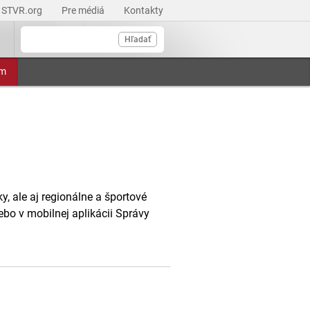
STVR.org
Pre médiá
Kontakty
Hľadať
am
, ale aj regionálne a športové
ebo v mobilnej aplikácii Správy