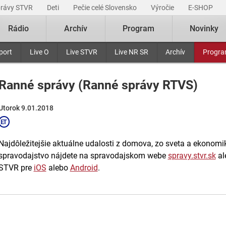
právy STVR
Deti
Pečie celé Slovensko
Výročie
E-SHOP
Rádio
Archív
Program
Novinky
port
Live O
Live STVR
Live NR SR
Archív
Progr
Ranné správy (Ranné správy RTVS)
Utorok 9.01.2018
Najdôležitejšie aktuálne udalosti z domova, zo sveta a ekonomiky
spravodajstvo nájdete na spravodajskom webe
spravy.stvr.sk
al
STVR pre
iOS
alebo
Android
.