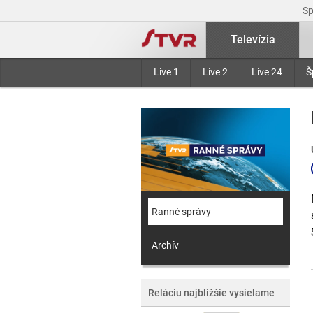
S
Televízia
Live 1
Live 2
Live 24
Š
Ranné správy
Archív
Reláciu najbližšie vysielame