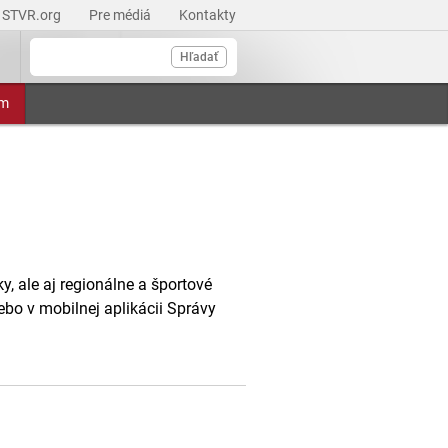
STVR.org
Pre médiá
Kontakty
Hľadať
am
, ale aj regionálne a športové
ebo v mobilnej aplikácii Správy