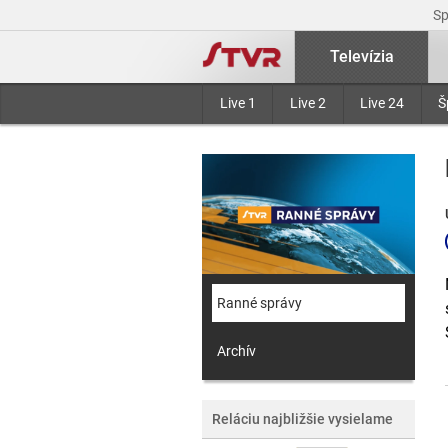
S
Televízia
Live 1
Live 2
Live 24
Š
Ranné správy
Archív
Reláciu najbližšie vysielame