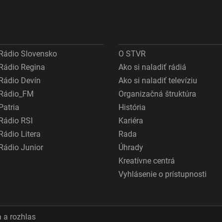
Rádio Slovensko
O STVR
Rádio Regina
Ako si naladiť rádiá
Rádio Devín
Ako si naladiť televíziu
Rádio_FM
Organizačná štruktúra
Patria
História
Rádio RSI
Kariéra
Rádio Litera
Rada
Rádio Junior
Úhrady
Kreatívne centrá
Vyhlásenie o prístupnosti
 a rozhlas