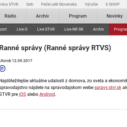
právy STVR
Deti
Pečie celé Slovensko
Výročie
E-SHOP
Rádio
Archív
Program
Novinky
port
Live O
Live STVR
Live NR SR
Archív
Progr
Ranné správy (Ranné správy RTVS)
Utorok 12.09.2017
Najdôležitejšie aktuálne udalosti z domova, zo sveta a ekonomiky
spravodajstvo nájdete na spravodajskom webe
spravy.stvr.sk
al
STVR pre
iOS
alebo
Android
.