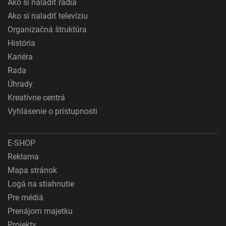
Ako si naladiť rádiá
Ako si naladiť televíziu
Organizačná štruktúra
História
Kariéra
Rada
Úhrady
Kreatívne centrá
Vyhlásenie o prístupnosti
E-SHOP
Reklama
Mapa stránok
Logá na stiahnutie
Pre médiá
Prenájom majetku
Projekty