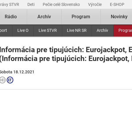
právy STVR
Deti
Pečie celé Slovensko
Výročie
E-SHOP
Rádio
Archív
Program
Novinky
port
Live O
Live STVR
Live NR SR
Archív
Progr
Informácia pre tipujúcich: Eurojackpot, 
(Informácia pre tipujúcich: Eurojackpot,
Sobota 18.12.2021