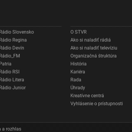
Rádio Slovensko
O STVR
Rádio Regina
Ako si naladiť rádiá
Rádio Devín
Ako si naladiť televíziu
Rádio_FM
Organizačná štruktúra
Patria
História
Rádio RSI
Kariéra
Rádio Litera
Rada
Rádio Junior
Úhrady
Kreatívne centrá
Vyhlásenie o prístupnosti
 a rozhlas