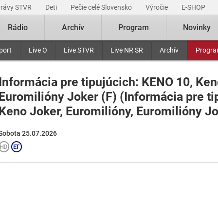
právy STVR
Deti
Pečie celé Slovensko
Výročie
E-SHOP
Rádio
Archív
Program
Novinky
port
Live O
Live STVR
Live NR SR
Archív
Progr
Informácia pre tipujúcich: KENO 10, Ken
Euromilióny Joker (F) (Informácia pre ti
Keno Joker, Euromilióny, Euromilióny Jo
Sobota 25.07.2026