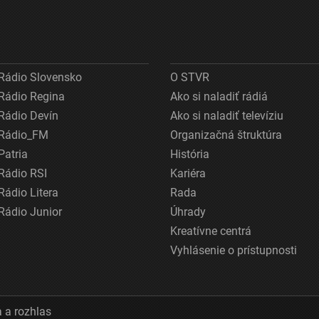
Rádio Slovensko
O STVR
Rádio Regina
Ako si naladiť rádiá
Rádio Devín
Ako si naladiť televíziu
Rádio_FM
Organizačná štruktúra
Patria
História
Rádio RSI
Kariéra
Rádio Litera
Rada
Rádio Junior
Úhrady
Kreatívne centrá
Vyhlásenie o prístupnosti
 a rozhlas