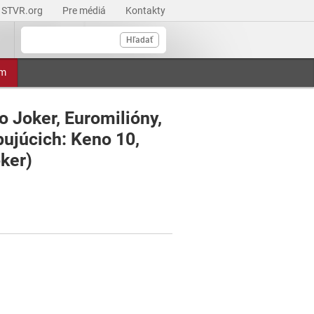
STVR.org
Pre médiá
Kontakty
Hľadať
am
o Joker, Euromilióny,
pujúcich: Keno 10,
ker)