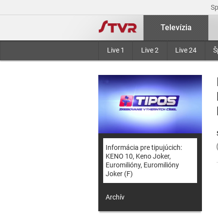
S
Televízia
Live 1
Live 2
Live 24
Š
Informácia pre tipujúcich:
KENO 10, Keno Joker,
Euromilióny, Euromilióny
Joker (F)
Archív