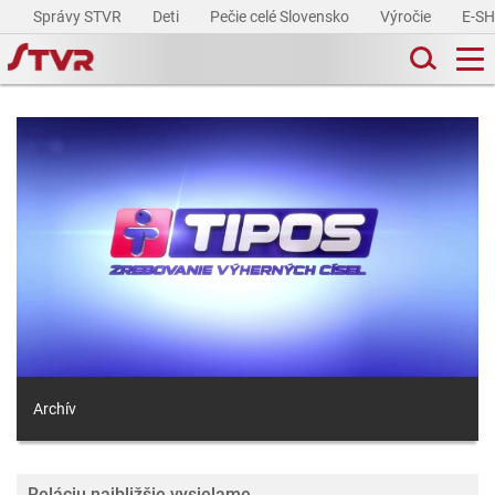
Správy STVR
Deti
Pečie celé Slovensko
Výročie
E-S
Archív
Reláciu najbližšie vysielame