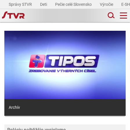
Správy STVR
Deti
Pečie celé Slovensko
Výročie
E-S
Archív
Reláciu najbližšie vysielame