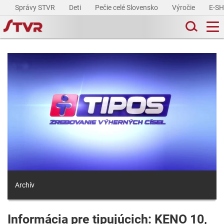
Správy STVR
Deti
Pečie celé Slovensko
Výročie
E-S
Archív
Informácia pre tipujúcich: KENO 10,