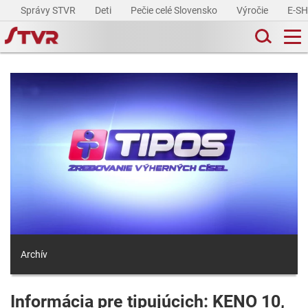
Správy STVR
Deti
Pečie celé Slovensko
Výročie
E-S
Archív
Informácia pre tipujúcich: KENO 10,