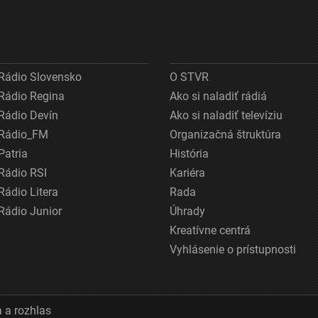
Rádio Slovensko
O STVR
Rádio Regina
Ako si naladiť rádiá
Rádio Devín
Ako si naladiť televíziu
Rádio_FM
Organizačná štruktúra
Patria
História
Rádio RSI
Kariéra
Rádio Litera
Rada
Rádio Junior
Úhrady
Kreatívne centrá
Vyhlásenie o prístupnosti
 a rozhlas