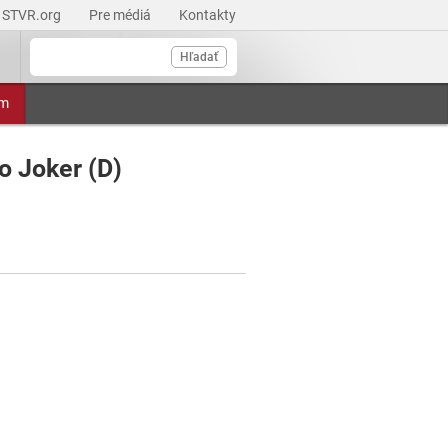
STVR.org
Pre médiá
Kontakty
Hľadať
am
o Joker (D)