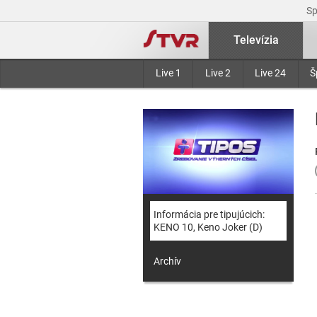
S
Televízia
Live 1
Live 2
Live 24
Š
Informácia pre tipujúcich:
KENO 10, Keno Joker (D)
Archív