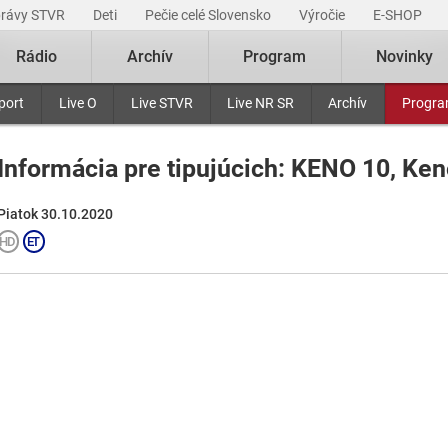
právy STVR
Deti
Pečie celé Slovensko
Výročie
E-SHOP
Rádio
Archív
Program
Novinky
port
Live O
Live STVR
Live NR SR
Archív
Progr
Informácia pre tipujúcich: KENO 10, Ken
Piatok 30.10.2020