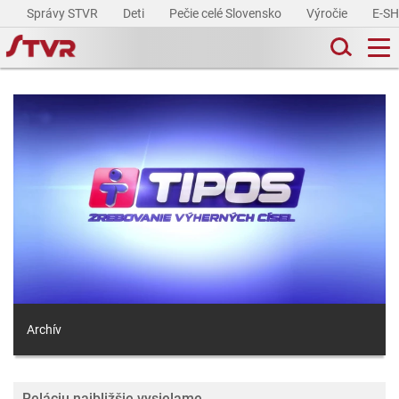
Správy STVR
Deti
Pečie celé Slovensko
Výročie
E-S
Archív
Reláciu najbližšie vysielame