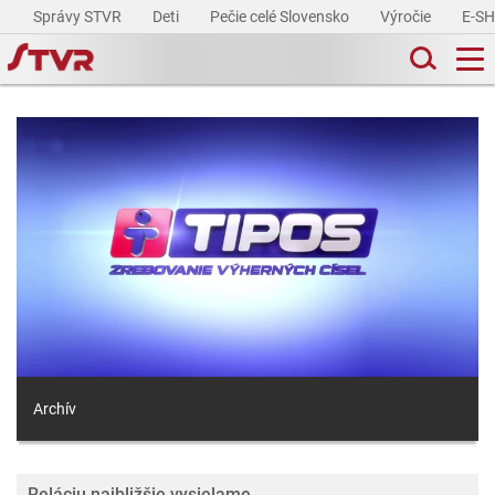
Správy STVR
Deti
Pečie celé Slovensko
Výročie
E-S
Archív
Reláciu najbližšie vysielame