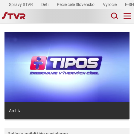
Správy STVR
Deti
Pečie celé Slovensko
Výročie
E-S
Archív
Reláciu najbližšie vysielame