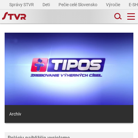
Správy STVR
Deti
Pečie celé Slovensko
Výročie
E-S
Archív
Reláciu najbližšie vysielame