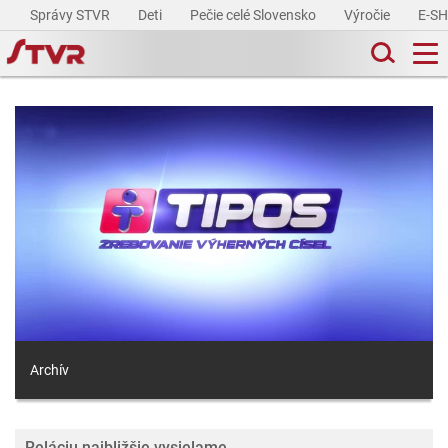
Správy STVR
Deti
Pečie celé Slovensko
Výročie
E-S
Archív
Reláciu najbližšie vysielame