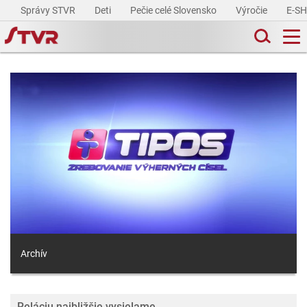
Správy STVR
Deti
Pečie celé Slovensko
Výročie
E-S
Archív
Reláciu najbližšie vysielame