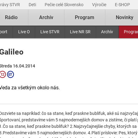
právy STVR
Deti
Pečie celé Slovensko
Výročie
E-SHOP
Rádio
Archív
Program
Novinky
port
Live O
Live STVR
Live NR SR
Archív
Progr
Galileo
Streda 16.04.2014
Veda za všetkým okolo nás.
Dozviete sa napríklad: čo sa stane, keď praskne bublifuk, aké sú najzvyča
športovaní, predstavíme vám 5 najmodernejších domov a zistíme, či platí pr
1.Čo sa stane, keď praskne bublifuk? 2.Najzvyčajnejšie chyby, ktorých sa
3.Predstavíme vám 5 najmodernejších domov. 4.Platí príslovie: Pes, ktorý š