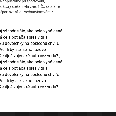
sa dopúšťame pri športovaní,
, ktorý šteká, nehryzie. 1.Čo sa stane,
i športovaní. 3.Predstavíme vám 5
aj výhodnejšie, ako bola vynájdená
 cela potláča agresivitu a
 Sú dovolenky na poslednú chvíľu
rili by ste, že na ružovo
ženijné vojenské auto cez vodu? ,
aj výhodnejšie, ako bola vynájdená
 cela potláča agresivitu a
 Sú dovolenky na poslednú chvíľu
rili by ste, že na ružovo
ženijné vojenské auto cez vodu?