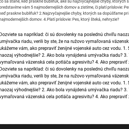
čo sa stane, keď praskne bublifuk, aké sú najzvyčajnejšie chyby, ktorých 
predstavíme vám 5 najmodernejších domov a zistíme, či platí príslovie: Pes
keď praskne bublifuk? 2.Najzvyčajnejšie chyby, ktorých sa dopúšťame pr
najmodernejších domov. 4.Platí príslovie: Pes, ktorý šteká, nehryzie?
Dozviete sa napríklad: či sú dovolenky na poslednú chvíľu naoz
umývačka riadu, verili by ste, že na ružovo vymaľovaná väzenská
ukážeme vám, ako prepraviť ženijné vojenské auto cez vodu. 1.
naozaj výhodnejšie? 2. Ako bola vynájdená umývačka riadu? 3. Ve
vymaľovaná väzenská cela potláča agresivitu? 4. Ako prepraviť 
Dozviete sa napríklad: či sú dovolenky na poslednú chvíľu naoz
umývačka riadu, verili by ste, že na ružovo vymaľovaná väzenská
ukážeme vám, ako prepraviť ženijné vojenské auto cez vodu. 1.
naozaj výhodnejšie? 2. Ako bola vynájdená umývačka riadu? 3. Ve
vymaľovaná väzenská cela potláča agresivitu? 4. Ako prepraviť 