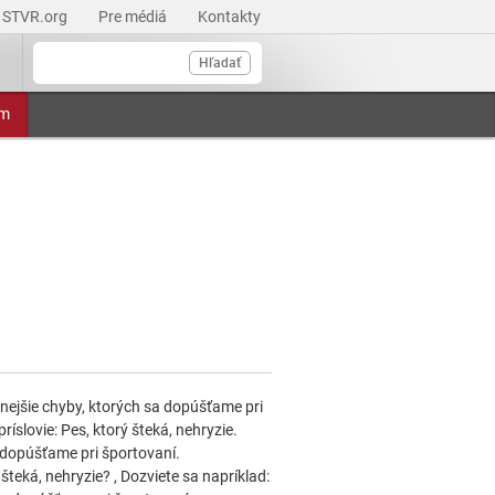
STVR.org
Pre médiá
Kontakty
Hľadať
am
jnejšie chyby, ktorých sa dopúšťame pri
íslovie: Pes, ktorý šteká, nehryzie.
 dopúšťame pri športovaní.
teká, nehryzie? , Dozviete sa napríklad: