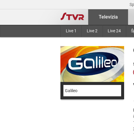
S
Televízia
Live 1
Live 2
Live 24
Š
Galileo