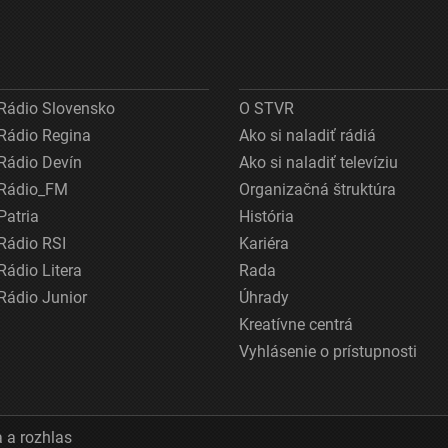
Rádio Slovensko
O STVR
Rádio Regina
Ako si naladiť rádiá
Rádio Devín
Ako si naladiť televíziu
Rádio_FM
Organizačná štruktúra
Patria
História
Rádio RSI
Kariéra
Rádio Litera
Rada
Rádio Junior
Úhrady
Kreatívne centrá
Vyhlásenie o prístupnosti
 a rozhlas