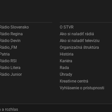
Rádio Slovensko
O STVR
Rádio Regina
Ako si naladiť rádiá
Rádio Devín
Ako si naladiť televíziu
Rádio_FM
Organizačná štruktúra
Patria
História
Rádio RSI
Kariéra
Rádio Litera
Rada
Rádio Junior
Úhrady
Kreatívne centrá
Vyhlásenie o prístupnosti
 a rozhlas