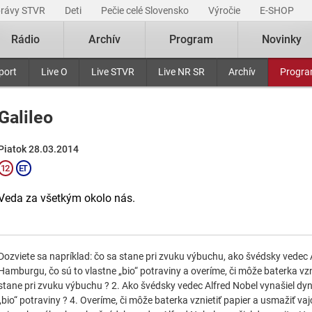
právy STVR
Deti
Pečie celé Slovensko
Výročie
E-SHOP
Rádio
Archív
Program
Novinky
port
Live O
Live STVR
Live NR SR
Archív
Progr
Galileo
Piatok 28.03.2014
Veda za všetkým okolo nás.
Dozviete sa napríklad: čo sa stane pri zvuku výbuchu, ako švédsky vedec 
Hamburgu, čo sú to vlastne „bio“ potraviny a overíme, či môže baterka vzni
stane pri zvuku výbuchu ? 2. Ako švédsky vedec Alfred Nobel vynašiel dy
„bio“ potraviny ? 4. Overíme, či môže baterka vznietiť papier a usmažiť vaj