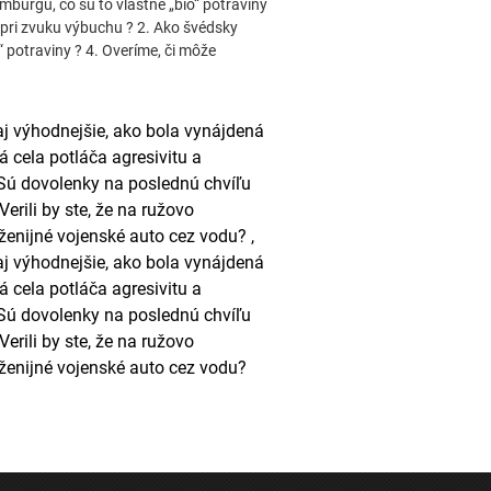
burgu, čo sú to vlastne „bio“ potraviny
e pri zvuku výbuchu ? 2. Ako švédsky
 potraviny ? 4. Overíme, či môže
aj výhodnejšie, ako bola vynájdená
 cela potláča agresivitu a
 Sú dovolenky na poslednú chvíľu
rili by ste, že na ružovo
ženijné vojenské auto cez vodu? ,
aj výhodnejšie, ako bola vynájdená
 cela potláča agresivitu a
 Sú dovolenky na poslednú chvíľu
rili by ste, že na ružovo
ženijné vojenské auto cez vodu?