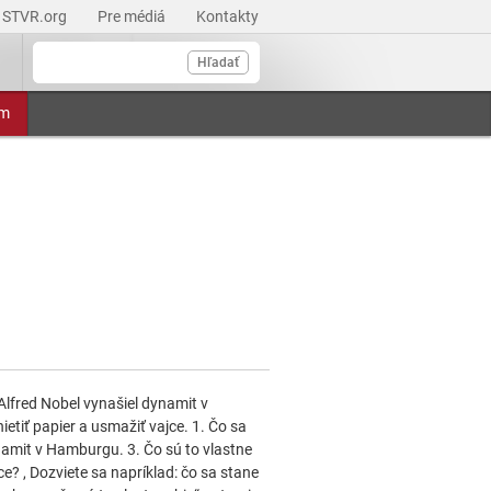
STVR.org
Pre médiá
Kontakty
Hľadať
am
Alfred Nobel vynašiel dynamit v
etiť papier a usmažiť vajce. 1. Čo sa
namit v Hamburgu. 3. Čo sú to vlastne
ce? , Dozviete sa napríklad: čo sa stane