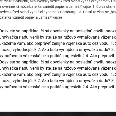
pri zvuku výbuchu, ako švédsky vedec Alfred Nobel vynašiel dynamit v Ham
a overíme, či môže baterka vznietiť papier a usmažiť vajce. 1. Čo sa stan
vedec Alfred Nobel vynašiel dynamit v Hamburgu. 3. Čo sú to vlastne „bio“
baterka vznietiť papier a usmažiť vajce?
Dozviete sa napríklad: či sú dovolenky na poslednú chvíľu naoz
umývačka riadu, verili by ste, že na ružovo vymaľovaná väzenská
ukážeme vám, ako prepraviť ženijné vojenské auto cez vodu. 1.
naozaj výhodnejšie? 2. Ako bola vynájdená umývačka riadu? 3. Ve
vymaľovaná väzenská cela potláča agresivitu? 4. Ako prepraviť 
Dozviete sa napríklad: či sú dovolenky na poslednú chvíľu naoz
umývačka riadu, verili by ste, že na ružovo vymaľovaná väzenská
ukážeme vám, ako prepraviť ženijné vojenské auto cez vodu. 1.
naozaj výhodnejšie? 2. Ako bola vynájdená umývačka riadu? 3. Ve
vymaľovaná väzenská cela potláča agresivitu? 4. Ako prepraviť 