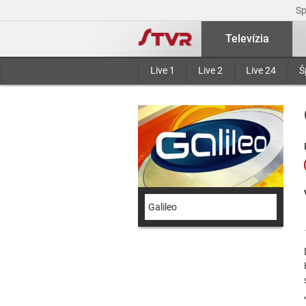
S
Televízia
Live 1
Live 2
Live 24
Š
Galileo