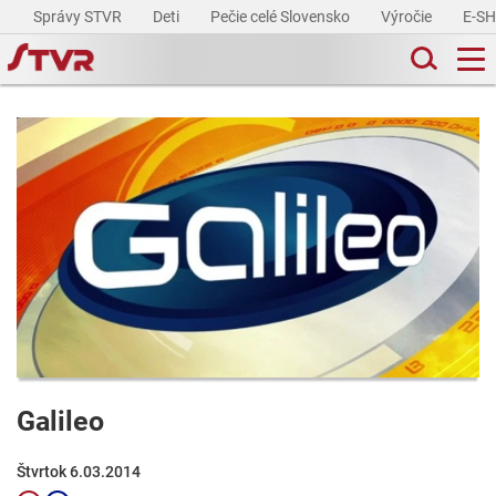
Správy STVR
Deti
Pečie celé Slovensko
Výročie
E-S
Galileo
Štvrtok 6.03.2014