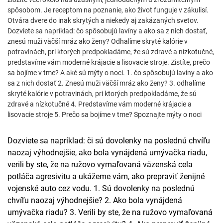
spôsobom. Je receptom na poznanie, ako život funguje v zákulisí.
Otvára dvere do inak skrytých a niekedy aj zakázaných svetov.
Dozviete sa napríklad: čo spôsobujú lavíny a ako sa z nich dostať,
znesú muži väčší mráz ako ženy? Odhalíme skryté kalórie v
potravinách, pri ktorých predpokladáme, že sú zdravé a nízkotučné,
predstavíme vám moderné krájacie a lisovacie stroje. Zistíte, prečo
sa bojíme v tme? A aké sú mýty o noci. 1. čo spôsobujú lavíny a ako
sa z nich dostať 2. Znesú muži väčší mráz ako ženy? 3. odhalíme
skryté kalórie v potravinách, pri ktorých predpokladáme, že sú
zdravé a nízkotučné 4. Predstavíme vám moderné krájacie a
lisovacie stroje 5. Prečo sa bojíme v tme? Spoznajte mýty o noci
Dozviete sa napríklad: či sú dovolenky na poslednú chvíľu
naozaj výhodnejšie, ako bola vynájdená umývačka riadu,
verili by ste, že na ružovo vymaľovaná väzenská cela
potláča agresivitu a ukážeme vám, ako prepraviť ženijné
vojenské auto cez vodu. 1. Sú dovolenky na poslednú
chvíľu naozaj výhodnejšie? 2. Ako bola vynájdená
umývačka riadu? 3. Verili by ste, že na ružovo vymaľovaná