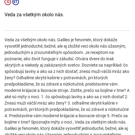
Veda za všetkým okolo nás.
Veda za všetkým okolo nás. Galileo je fenomén, ktorý dokáže
vysvetliť jednoduché, bežné, ale aj zložité veci okolo nás úžasným,
jednoduchým a zrozumiteľným spôsobom. Je receptom na
poznanie, ako život funguje v zákulisí. Otvára dvere do inak
skrytých a niekedy aj zakázaných svetov. Dozviete sa napríklad: čo
spôsobujú lavíny a ako sa z nich dostať, znesú muži väčší mráz ako
ženy? Odhalíme skryté kalórie v potravinách, pri ktorých
predpokladáme, že sú zdravé a nízkotučné, predstavíme vám
moderné krájacie a lisovacie stroje. Zistíte, prečo sa bojíme v tme? A
aké sú mýty o noci. 1. čo spôsobujú lavíny a ako sa z nich dostať 2.
Znesú muži väčší mráz ako ženy? 3. odhalíme skryté kalórie v
potravinách, pri ktorých predpokladáme, že sú zdravé a nízkotučné
4. Predstavíme vám moderné krájacie a lisovacie stroje 5. Prečo sa
bojíme v tme? Spoznajte mýty o noci , Veda za všetkým okolo nás.
Galileo je fenomén, ktorý dokáže vysvetliť jednoduché, bežné, ale aj
zložité veci okolo nás úžasným, jednoduchým a zrozumiteľným