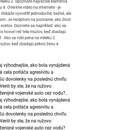
 mlieku 2. Spoznáte najväčšie klamstvá
4. Overíme video na internete - je
 dokáže vysvetliť jednoduché, bežné, ale
om. Je receptom na poznanie, ako život
 svetov. Dozviete sa napríklad: ako sa
o hovorí reč tela mužov, keď zbadajú
1. Ako sa robí pena na mlieku 2.
mužov, keď zbadajú peknú ženu 4.
aj výhodnejšie, ako bola vynájdená
 cela potláča agresivitu a
 Sú dovolenky na poslednú chvíľu
rili by ste, že na ružovo
ženijné vojenské auto cez vodu? ,
aj výhodnejšie, ako bola vynájdená
 cela potláča agresivitu a
 Sú dovolenky na poslednú chvíľu
rili by ste, že na ružovo
ženijné vojenské auto cez vodu?