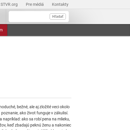
STVR.org
Pre médiá
Kontakty
Hľadať
am
oduché, bežné, ale aj zložité veci okolo
nanie, ako život funguje v zákulisí.
 napríklad: ako sa robí pena na mlieku,
žov, keď zbadajú peknú ženu a nakoniec