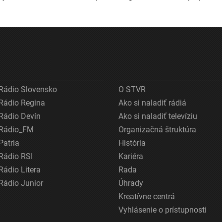
Rádio Slovensko
O STVR
Rádio Regina
Ako si naladiť rádiá
Rádio Devín
Ako si naladiť televíziu
Rádio_FM
Organizačná štruktúra
Patria
História
Rádio RSI
Kariéra
Rádio Litera
Rada
Rádio Junior
Úhrady
Kreatívne centrá
Vyhlásenie o prístupnosti