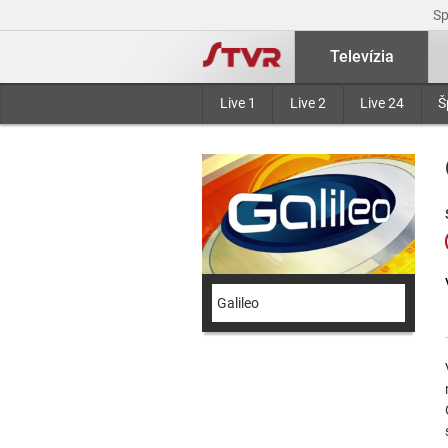
S
Televízia
Live 1
Live 2
Live 24
Š
Galileo