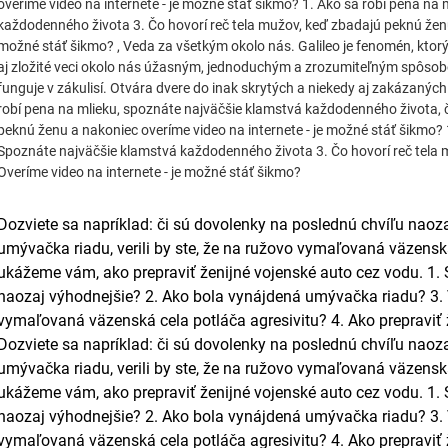
overíme video na internete - je možné stáť šikmo? 1. Ako sa robí pena na
každodenného života 3. Čo hovorí reč tela mužov, keď zbadajú peknú ženu 
možné stáť šikmo? , Veda za všetkým okolo nás. Galileo je fenomén, ktorý
aj zložité veci okolo nás úžasným, jednoduchým a zrozumiteľným spôsob
funguje v zákulisí. Otvára dvere do inak skrytých a niekedy aj zakázaných
robí pena na mlieku, spoznáte najväčšie klamstvá každodenného života, č
peknú ženu a nakoniec overíme video na internete - je možné stáť šikmo? 
Spoznáte najväčšie klamstvá každodenného života 3. Čo hovorí reč tela 
Overíme video na internete - je možné stáť šikmo?
Dozviete sa napríklad: či sú dovolenky na poslednú chvíľu naoz
umývačka riadu, verili by ste, že na ružovo vymaľovaná väzenská
ukážeme vám, ako prepraviť ženijné vojenské auto cez vodu. 1.
naozaj výhodnejšie? 2. Ako bola vynájdená umývačka riadu? 3. Ve
vymaľovaná väzenská cela potláča agresivitu? 4. Ako prepraviť 
Dozviete sa napríklad: či sú dovolenky na poslednú chvíľu naoz
umývačka riadu, verili by ste, že na ružovo vymaľovaná väzenská
ukážeme vám, ako prepraviť ženijné vojenské auto cez vodu. 1.
naozaj výhodnejšie? 2. Ako bola vynájdená umývačka riadu? 3. Ve
vymaľovaná väzenská cela potláča agresivitu? 4. Ako prepraviť 