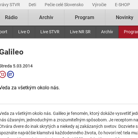
právy STVR
Deti
Pečie celé Slovensko
Výročie
E-SHOP
Rádio
Archív
Program
Novinky
port
Live O
Live STVR
Live NR SR
Archív
Progr
Galileo
Streda 5.03.2014
Veda za všetkým okolo nás.
Veda za všetkým okolo nás. Galileo je fenomén, ktorý dokáže vysvetliť jedn
nás úžasným, jednoduchým a zrozumiteľným spôsobom. Je receptom na poz
Otvára dvere do inak skrytých a niekedy aj zakázaných svetov. Dozviete sa
spoznáte najväčšie klamstvá každodenného života, čo hovorí reč tela mu