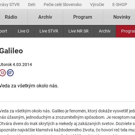
právy STVR
Deti
Pečie celé Slovensko
Výročie
E-SHOP
Rádio
Archív
Program
Novinky
port
Live O
Live STVR
Live NR SR
Archív
Progr
Galileo
Utorok 4.03.2014
Veda za všetkým okolo nás.
Veda za všetkým okolo nás. Galileo je fenomén, ktorý dokáže vysvetliť jedn
nás úžasným, jednoduchým a zrozumiteľným spôsobom. Je receptom na poz
Otvára dvere do inak skrytých a niekedy aj zakázaných svetov. Dozviete sa
spoznáte najväčšie klamstvá každodenného života, čo hovorí reč tela mu