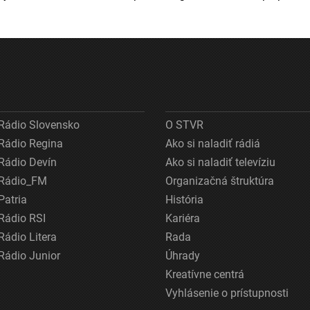
Rádio Slovensko
O STVR
Rádio Regina
Ako si naladiť rádiá
Rádio Devín
Ako si naladiť televíziu
Rádio_FM
Organizačná štruktúra
Patria
História
Rádio RSI
Kariéra
Rádio Litera
Rada
Rádio Junior
Úhrady
Kreatívne centrá
Vyhlásenie o prístupnosti