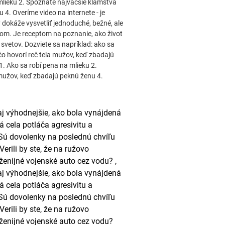
 mlieku 2. Spoznáte najväčšie klamstvá
4. Overíme video na internete - je
 dokáže vysvetliť jednoduché, bežné, ale
om. Je receptom na poznanie, ako život
 svetov. Dozviete sa napríklad: ako sa
o hovorí reč tela mužov, keď zbadajú
1. Ako sa robí pena na mlieku 2.
mužov, keď zbadajú peknú ženu 4.
aj výhodnejšie, ako bola vynájdená
 cela potláča agresivitu a
 Sú dovolenky na poslednú chvíľu
rili by ste, že na ružovo
ženijné vojenské auto cez vodu? ,
aj výhodnejšie, ako bola vynájdená
 cela potláča agresivitu a
 Sú dovolenky na poslednú chvíľu
rili by ste, že na ružovo
ženijné vojenské auto cez vodu?