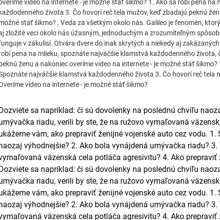
overíme video na internete - je možné stáť šikmo? 1. Ako sa robí pena na
každodenného života 3. Čo hovorí reč tela mužov, keď zbadajú peknú ženu 
možné stáť šikmo? , Veda za všetkým okolo nás. Galileo je fenomén, ktorý
aj zložité veci okolo nás úžasným, jednoduchým a zrozumiteľným spôsob
funguje v zákulisí. Otvára dvere do inak skrytých a niekedy aj zakázaných
robí pena na mlieku, spoznáte najväčšie klamstvá každodenného života, č
peknú ženu a nakoniec overíme video na internete - je možné stáť šikmo? 
Spoznáte najväčšie klamstvá každodenného života 3. Čo hovorí reč tela 
Overíme video na internete - je možné stáť šikmo?
Dozviete sa napríklad: či sú dovolenky na poslednú chvíľu naoz
umývačka riadu, verili by ste, že na ružovo vymaľovaná väzenská
ukážeme vám, ako prepraviť ženijné vojenské auto cez vodu. 1.
naozaj výhodnejšie? 2. Ako bola vynájdená umývačka riadu? 3. Ve
vymaľovaná väzenská cela potláča agresivitu? 4. Ako prepraviť 
Dozviete sa napríklad: či sú dovolenky na poslednú chvíľu naoz
umývačka riadu, verili by ste, že na ružovo vymaľovaná väzenská
ukážeme vám, ako prepraviť ženijné vojenské auto cez vodu. 1.
naozaj výhodnejšie? 2. Ako bola vynájdená umývačka riadu? 3. Ve
vymaľovaná väzenská cela potláča agresivitu? 4. Ako prepraviť 