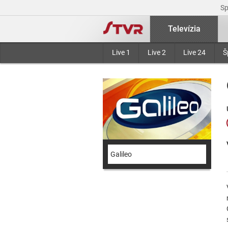
S
Televízia
Live 1
Live 2
Live 24
Š
Galileo