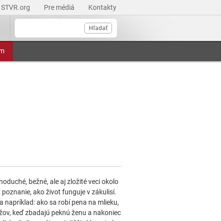
STVR.org
Pre médiá
Kontakty
Hľadať
am
oduché, bežné, ale aj zložité veci okolo
nanie, ako život funguje v zákulisí.
 napríklad: ako sa robí pena na mlieku,
žov, keď zbadajú peknú ženu a nakoniec