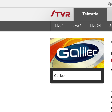
S
Televízia
Live 1
Live 2
Live 24
Š
Galileo