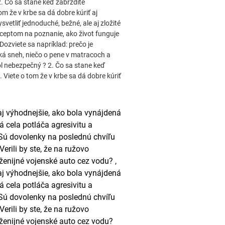
2. Čo sa stane keď zabrzdíte
m že v krbe sa dá dobre kúriť aj
vetliť jednoduché, bežné, ale aj zložité
eptom na poznanie, ako život funguje
Dozviete sa napríklad: prečo je
ká sneh, niečo o pene v matracoch a
hol nebezpečný ? 2. Čo sa stane keď
Viete o tom že v krbe sa dá dobre kúriť
aj výhodnejšie, ako bola vynájdená
 cela potláča agresivitu a
 Sú dovolenky na poslednú chvíľu
rili by ste, že na ružovo
ženijné vojenské auto cez vodu? ,
aj výhodnejšie, ako bola vynájdená
 cela potláča agresivitu a
 Sú dovolenky na poslednú chvíľu
rili by ste, že na ružovo
ženijné vojenské auto cez vodu?