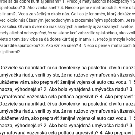
krbe sa dá dobre kúriť aj pilinami? 1. Prečo je metylalkohol nebezpečný ? 
spiatočkou? 3. Ako vzniká sneh? 4. Niečo o pene v matracoch 5. Viete o to
pilinami? , Veda za všetkým okolo nás. Galileo je fenomén, ktorý dokáže vys
veci okolo nás úžasným, jednoduchým a zrozumiteľným spôsobom. Je rec
v zákulisí. Otvára dvere do inak skrytých a niekedy aj zakázaných svetov. 
metylalkohol nebezpečný, čo sa stane keď zabrzdíte spiatočkou, ako vzni
viete o tom, že v krbe sa dá dobre kúriť aj pilinami? 1. Prečo je metylalko
zabrzdíte spiatočkou? 3. Ako vzniká sneh? 4. Niečo o pene v matracoch 5. 
aj pilinami?
Dozviete sa napríklad: či sú dovolenky na poslednú chvíľu naoz
umývačka riadu, verili by ste, že na ružovo vymaľovaná väzenská
ukážeme vám, ako prepraviť ženijné vojenské auto cez vodu. 1.
naozaj výhodnejšie? 2. Ako bola vynájdená umývačka riadu? 3. Ve
vymaľovaná väzenská cela potláča agresivitu? 4. Ako prepraviť 
Dozviete sa napríklad: či sú dovolenky na poslednú chvíľu naoz
umývačka riadu, verili by ste, že na ružovo vymaľovaná väzenská
ukážeme vám, ako prepraviť ženijné vojenské auto cez vodu. 1.
naozaj výhodnejšie? 2. Ako bola vynájdená umývačka riadu? 3. Ve
vymaľovaná väzenská cela potláča agresivitu? 4. Ako prepraviť 