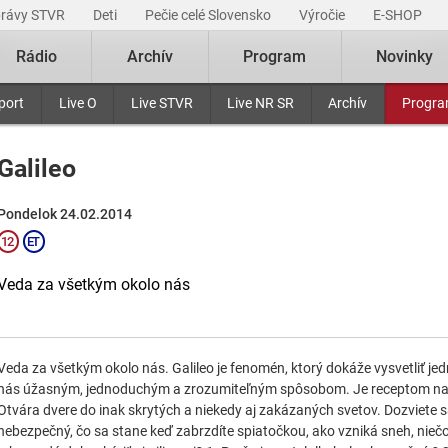
právy STVR
Deti
Pečie celé Slovensko
Výročie
E-SHOP
Rádio
Archív
Program
Novinky
port
Live O
Live STVR
Live NR SR
Archív
Progr
Galileo
Pondelok 24.02.2014
Veda za všetkým okolo nás
Veda za všetkým okolo nás. Galileo je fenomén, ktorý dokáže vysvetliť jedn
nás úžasným, jednoduchým a zrozumiteľným spôsobom. Je receptom na poz
Otvára dvere do inak skrytých a niekedy aj zakázaných svetov. Dozviete sa
nebezpečný, čo sa stane keď zabrzdíte spiatočkou, ako vzniká sneh, niečo