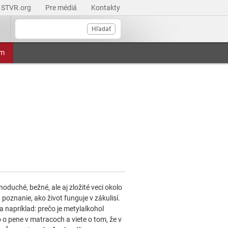
STVR.org
Pre médiá
Kontakty
Hľadať
am
oduché, bežné, ale aj zložité veci okolo
nanie, ako život funguje v zákulisí.
 napríklad: prečo je metylalkohol
 o pene v matracoch a viete o tom, že v