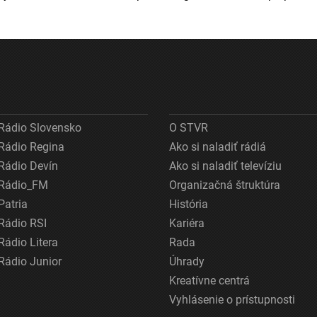
Rádio Slovensko
O STVR
Rádio Regina
Ako si naladiť rádiá
Rádio Devín
Ako si naladiť televíziu
Rádio_FM
Organizačná štruktúra
Patria
História
Rádio RSI
Kariéra
Rádio Litera
Rada
Rádio Junior
Úhrady
Kreatívne centrá
Vyhlásenie o prístupnosti