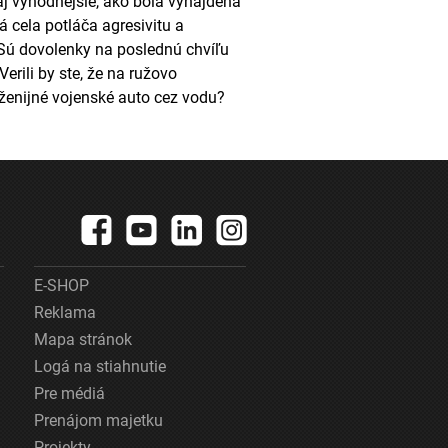
aj výhodnejšie, ako bola vynájdená
 cela potláča agresivitu a
 Sú dovolenky na poslednú chvíľu
rili by ste, že na ružovo
ženijné vojenské auto cez vodu?
E-SHOP
Reklama
Mapa stránok
Logá na stiahnutie
Pre médiá
Prenájom majetku
Projekty