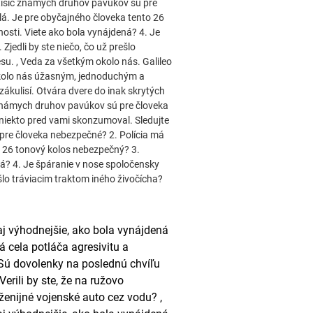
-tisíc známych druhov pavúkov sú pre
lá. Je pre obyčajného človeka tento 26
sti. Viete ako bola vynájdená? 4. Je
jedli by ste niečo, čo už prešlo
su. , Veda za všetkým okolo nás. Galileo
i okolo nás úžasným, jednoduchým a
ákulisí. Otvára dvere do inak skrytých
c známych druhov pavúkov sú pre človeka
niekto pred vami skonzumoval. Sledujte
 pre človeka nebezpečné? 2. Polícia má
o 26 tonový kolos nebezpečný? 3.
á? 4. Je špáranie v nose spoločensky
ešlo tráviacim traktom iného živočícha?
aj výhodnejšie, ako bola vynájdená
 cela potláča agresivitu a
 Sú dovolenky na poslednú chvíľu
rili by ste, že na ružovo
ženijné vojenské auto cez vodu? ,