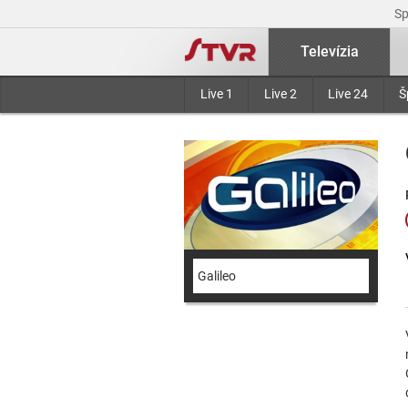
S
Televízia
Live 1
Live 2
Live 24
Š
Galileo