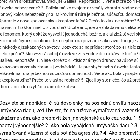
pred vami skonzumoval. Sledujte Galilea. Reportáže: 1. Viete ktoré zo 41
človeka nebezpečné? 2. Polícia má vo svojom arzenály zbrani aj vodné de
tonový kolos nebezpečný? 3. Mikrovlnná rúra je bežnou súčasťou domácno
špáranie v nose spoločensky akceptovateľné? Prečo to vlastne robíme? 5. Z
tráviacim traktom iného živočícha? Určite áno, ide o vyhľadávanú delikate
je fenomén, ktorý dokáže vysvetliť jednoduché, bežné, ale aj zložité vec
zrozumiteľným spôsobom. Je receptom na poznanie, ako život funguje v z
a niekedy aj zakázaných svetov. Dozviete sa napríklad: Ktoré zo 41-tisí
nebezpečné? Ako vyzerá súboj človek verzus vodné delo a káva, ktorú už 
Galilea. Reportáže: 1. Viete ktoré zo 41-tisíc známych druhov pavúkov sú
vo svojom arzenály zbrani aj vodné delá. Je pre obyčajného človeka tent
Mikrovlnná rúra je bežnou súčasťou domácnosti. Viete ako bola vynájden
akceptovateľné? Prečo to vlastne robíme? 5. Zjedli by ste niečo, čo už pr
Určite áno, ide o vyhľadávanú delikatesu.
Dozviete sa napríklad: či sú dovolenky na poslednú chvíľu naoz
umývačka riadu, verili by ste, že na ružovo vymaľovaná väzenská
ukážeme vám, ako prepraviť ženijné vojenské auto cez vodu. 1.
naozaj výhodnejšie? 2. Ako bola vynájdená umývačka riadu? 3. Ve
vymaľovaná väzenská cela potláča agresivitu? 4. Ako prepraviť 