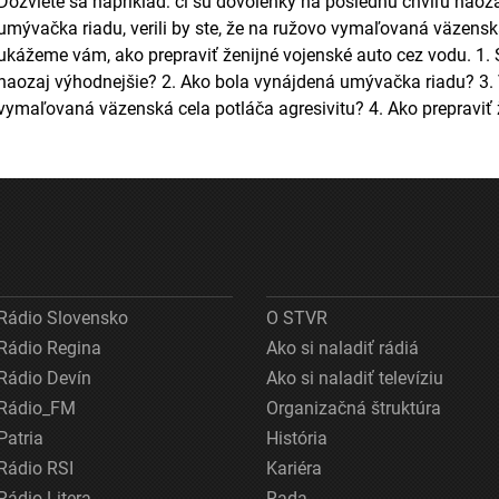
Dozviete sa napríklad: či sú dovolenky na poslednú chvíľu naoz
umývačka riadu, verili by ste, že na ružovo vymaľovaná väzenská
ukážeme vám, ako prepraviť ženijné vojenské auto cez vodu. 1.
naozaj výhodnejšie? 2. Ako bola vynájdená umývačka riadu? 3. Ve
vymaľovaná väzenská cela potláča agresivitu? 4. Ako prepraviť 
Rádio Slovensko
O STVR
Rádio Regina
Ako si naladiť rádiá
Rádio Devín
Ako si naladiť televíziu
Rádio_FM
Organizačná štruktúra
Patria
História
Rádio RSI
Kariéra
Rádio Litera
Rada