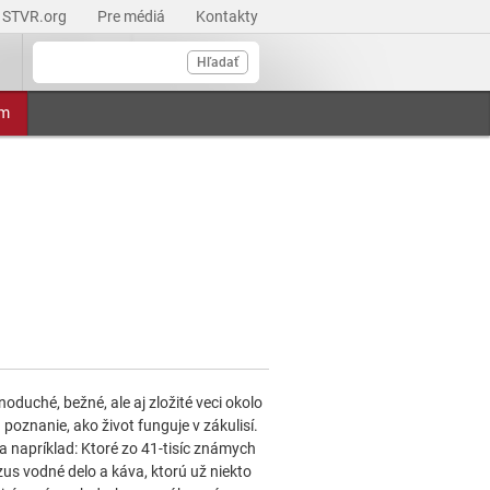
STVR.org
Pre médiá
Kontakty
Hľadať
am
oduché, bežné, ale aj zložité veci okolo
nanie, ako život funguje v zákulisí.
a napríklad: Ktoré zo 41-tisíc známych
us vodné delo a káva, ktorú už niekto