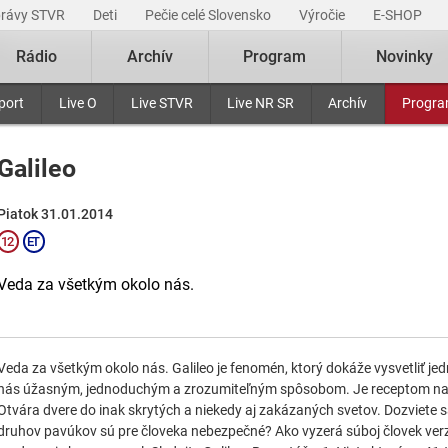
právy STVR
Deti
Pečie celé Slovensko
Výročie
E-SHOP
Rádio
Archív
Program
Novinky
port
Live O
Live STVR
Live NR SR
Archív
Progr
Galileo
Piatok 31.01.2014
Veda za všetkým okolo nás.
Veda za všetkým okolo nás. Galileo je fenomén, ktorý dokáže vysvetliť jedn
nás úžasným, jednoduchým a zrozumiteľným spôsobom. Je receptom na poz
Otvára dvere do inak skrytých a niekedy aj zakázaných svetov. Dozviete s
druhov pavúkov sú pre človeka nebezpečné? Ako vyzerá súboj človek verz