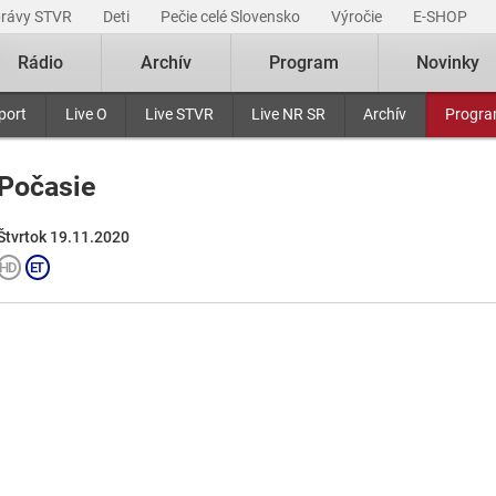
právy STVR
Deti
Pečie celé Slovensko
Výročie
E-SHOP
Rádio
Archív
Program
Novinky
port
Live O
Live STVR
Live NR SR
Archív
Progr
Počasie
Štvrtok 19.11.2020