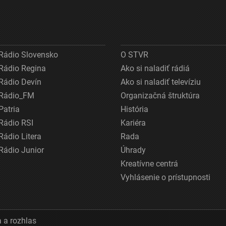
Rádio Slovensko
O STVR
Rádio Regina
Ako si naladiť rádiá
Rádio Devín
Ako si naladiť televíziu
Rádio_FM
Organizačná štruktúra
Patria
História
Rádio RSI
Kariéra
Rádio Litera
Rada
Rádio Junior
Úhrady
Kreatívne centrá
Vyhlásenie o prístupnosti
 a rozhlas