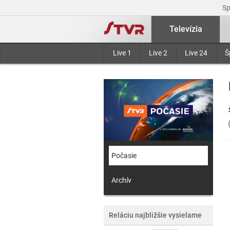
S
Televízia
Live 1
Live 2
Live 24
Š
Počasie
Archív
Reláciu najbližšie vysielame