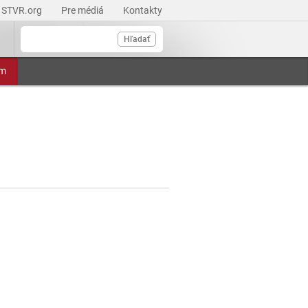
STVR.org
Pre médiá
Kontakty
Hľadať
am