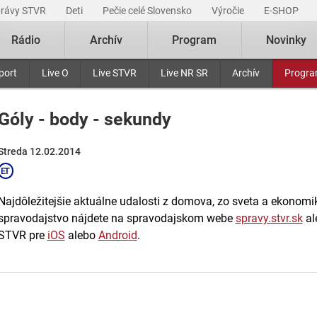
právy STVR
Deti
Pečie celé Slovensko
Výročie
E-SHOP
Rádio
Archív
Program
Novinky
port
Live O
Live STVR
Live NR SR
Archív
Progr
Góly - body - sekundy
Streda 12.02.2014
Najdôležitejšie aktuálne udalosti z domova, zo sveta a ekonomiky
spravodajstvo nájdete na spravodajskom webe
spravy.stvr.sk
al
STVR pre
iOS
alebo
Android
.