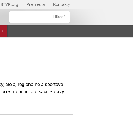
STVR.org
Pre médiá
Kontakty
Hľadať
am
, ale aj regionálne a športové
ebo v mobilnej aplikácii Správy