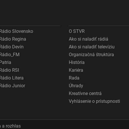
Rádio Slovensko
O STVR
Rádio Regina
Ako si naladiť rádiá
Rádio Devín
Ako si naladiť televíziu
Rádio_FM
Organizačná štruktúra
Patria
História
Rádio RSI
Kariéra
Rádio Litera
Rada
Rádio Junior
Úhrady
Kreatívne centrá
Vyhlásenie o prístupnosti
 a rozhlas