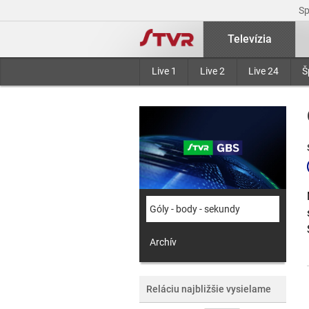
S
Televízia
Live 1
Live 2
Live 24
Š
Góly - body - sekundy
Archív
Reláciu najbližšie vysielame