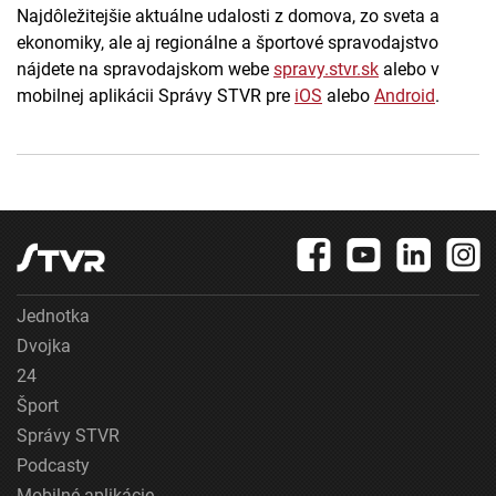
Najdôležitejšie aktuálne udalosti z domova, zo sveta a
ekonomiky, ale aj regionálne a športové spravodajstvo
nájdete na spravodajskom webe
spravy.stvr.sk
alebo v
mobilnej aplikácii Správy STVR pre
iOS
alebo
Android
.
Jednotka
Dvojka
24
Šport
Správy STVR
Podcasty
Mobilné aplikácie