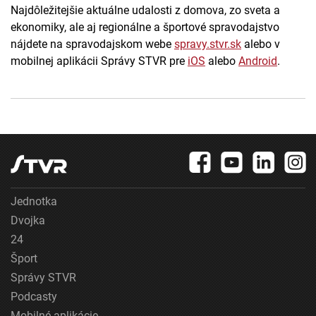
Najdôležitejšie aktuálne udalosti z domova, zo sveta a
ekonomiky, ale aj regionálne a športové spravodajstvo
nájdete na spravodajskom webe
spravy.stvr.sk
alebo v
mobilnej aplikácii Správy STVR pre
iOS
alebo
Android
.
Jednotka
Dvojka
24
Šport
Správy STVR
Podcasty
Mobilné aplikácie