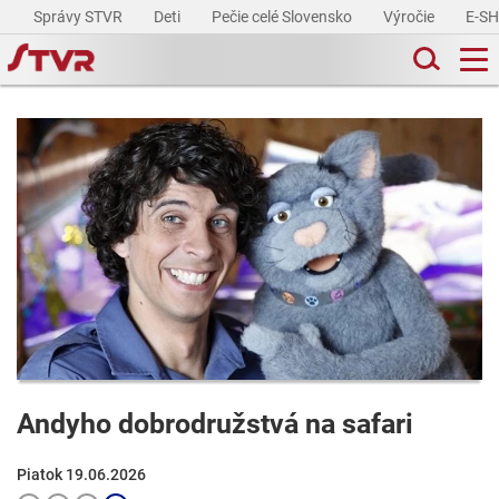
Správy STVR
Deti
Pečie celé Slovensko
Výročie
E-S
Andyho dobrodružstvá na safari
Piatok 19.06.2026