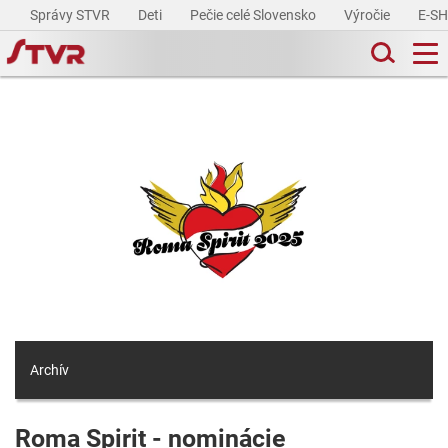
Správy STVR
Deti
Pečie celé Slovensko
Výročie
E-S
Archív
Roma Spirit - nominácie