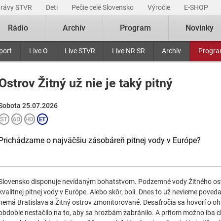
právy STVR
Deti
Pečie celé Slovensko
Výročie
E-SHOP
Rádio
Archív
Program
Novinky
port
Live O
Live STVR
Live NR SR
Archív
Progr
Ostrov Žitný už nie je taký pitný
Sobota 25.07.2026
Prichádzame o najväčšiu zásobáreň pitnej vody v Európe?
Slovensko disponuje nevídaným bohatstvom. Podzemné vody Žitného os
kvalitnej pitnej vody v Európe. Alebo skôr, boli. Dnes to už nevieme poved
nemá Bratislava a Žitný ostrov zmonitorované. Desaťročia sa hovorí o ohro
obdobie nestačilo na to, aby sa hrozbám zabránilo. A pritom možno iba ch