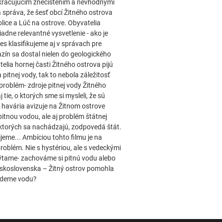
okračujúcim znečistením a nevhodnými
 správa, že šesť obcí Žitného ostrova
lice a Lúč na ostrove. Obyvatelia
iadne relevantné vysvetlenie - ako je
es klasifikujeme aj v správach pre
azín sa dostal nielen do geologického
lia hornej časti Žitného ostrova pijú
pitnej vody, tak to nebola záležitosť
problém- zdroje pitnej vody Žitného
ie, o ktorých sme si mysleli, že sú
o havária avizuje na Žitnom ostrove
itnou vodou, ale aj problém štátnej
na ktorých sa nachádzajú, zodpovedá štát.
ijeme... Ambíciou tohto filmu je na
oblém. Nie s hystériou, ale s vedeckými
pýtame- zachováme si pitnú vodu alebo
eskoslovenska – Žitný ostrov pomohla
budeme vodu?