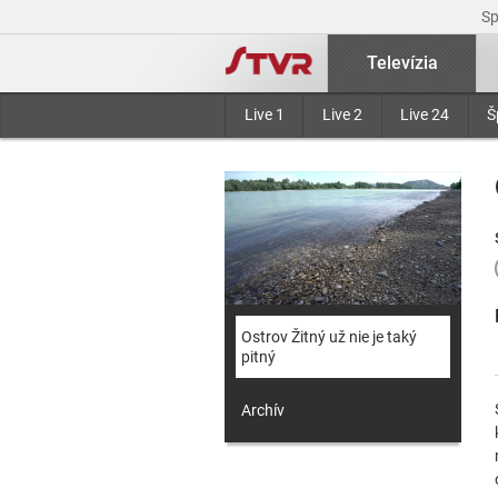
S
Televízia
Live 1
Live 2
Live 24
Š
Ostrov Žitný už nie je taký
pitný
Archív