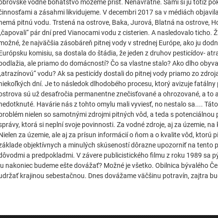
obrovské vodné bohatstvo môžeme prísť. Nenávratne. Sami si ju totiž p
činnosťami a zásahmi likvidujeme. V decembri 2017 sa v médiách objavila
nemá pitnú vodu. Trstená na ostrove, Baka, Jurová, Blatná na ostrove, Ho
„čapovali“ pár dní pred Vianocami vodu z cisterien. A nasledovalo ticho. Ž
možné, že najväčšia zásobáreň pitnej vody v strednej Európe, ako ju dodn
Európsku komisiu, sa dostala do štádia, že jeden z druhov pesticídov- atr
podlažia, ale priamo do domácností? Čo sa vlastne stalo? Ako dlho obyvate
„atrazínovú“ vodu? Ak sa pesticídy dostali do pitnej vody priamo zo zdroja 
niekoľkých dní. Je to následok dlhodobého procesu, ktorý avizuje fatálny 
ostrova sú už desaťročia permanentne znečisťované a ohrozované, a to aj t
nedotknuté. Havárie nás z tohto omylu mali vyviesť, no nestalo sa.... Tát
problém nielen so samotnými zdrojmi pitných vôd, a teda s potenciálnou p
správy, ktorá si neplní svoje povinnosti. Za vodné zdroje, aj za územie, 
Nielen za územie, ale aj za prísun informácií o ňom a o kvalite vôd, ktorú p
základe objektívnych a minulých skúseností dôrazne upozorniť na tento pr
dôvodmi a predpokladmi. V závere publicistického filmu z roku 1989 sa 
ju nakoniec budeme ešte dovážať? Možné je všetko. Obilnica bývalého Č
udržať krajinou sebestačnou. Dnes dovážame väčšinu potravín, zajtra 