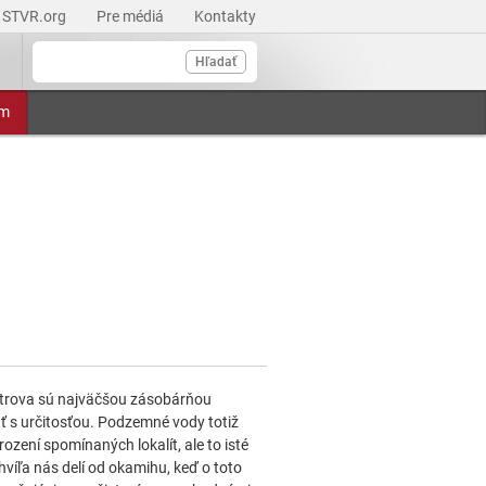
STVR.org
Pre médiá
Kontakty
Hľadať
am
trova sú najväčšou zásobárňou
ať s určitosťou. Podzemné vody totiž
zení spomínaných lokalít, ale to isté
víľa nás delí od okamihu, keď o toto