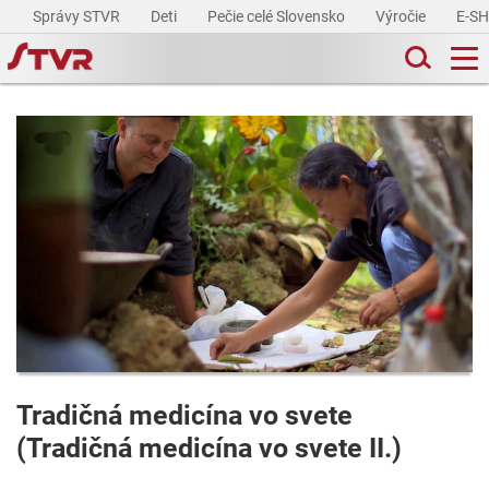
Správy STVR
Deti
Pečie celé Slovensko
Výročie
E-S
Tradičná medicína vo svete
(Tradičná medicína vo svete II.)