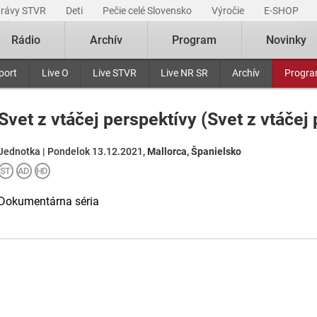
právy STVR
Deti
Pečie celé Slovensko
Výročie
E-SHOP
Rádio
Archív
Program
Novinky
port
Live O
Live STVR
Live NR SR
Archív
Progr
Svet z vtáčej perspektívy (Svet z vtáčej 
Jednotka | Pondelok 13.12.2021,
Mallorca, Španielsko
Dokumentárna séria