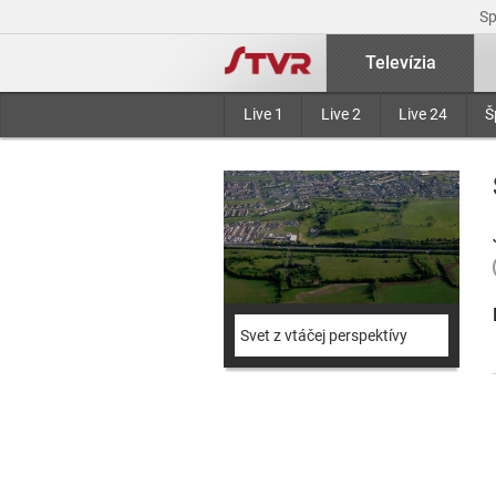
S
Televízia
Live 1
Live 2
Live 24
Š
Svet z vtáčej perspektívy