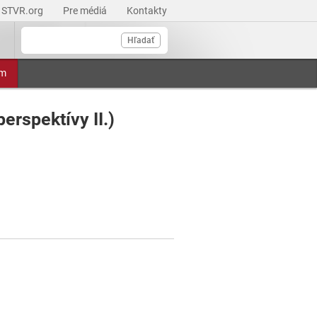
STVR.org
Pre médiá
Kontakty
Hľadať
am
perspektívy II.)