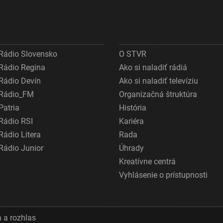
Rádio Slovensko
O STVR
Rádio Regina
Ako si naladiť rádiá
Rádio Devín
Ako si naladiť televíziu
Rádio_FM
Organizačná štruktúra
Patria
História
Rádio RSI
Kariéra
Rádio Litera
Rada
Rádio Junior
Úhrady
Kreatívne centrá
Vyhlásenie o prístupnosti
 a rozhlas