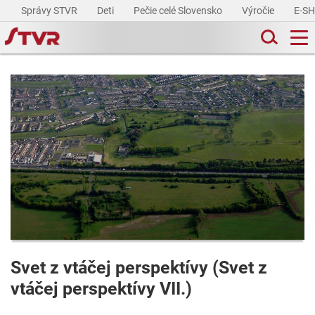
Správy STVR
Deti
Pečie celé Slovensko
Výročie
E-S
Svet z vtáčej perspektívy (Svet z
vtáčej perspektívy VII.)