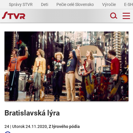
Správy STVR
Deti
Pečie celé Slovensko
Výročie
E-S
Bratislavská lýra
24 | Utorok 24.11.2020,
Z lýrového pódia