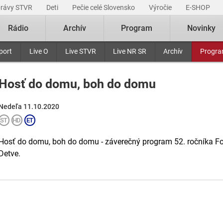
právy STVR
Deti
Pečie celé Slovensko
Výročie
E-SHOP
Rádio
Archív
Program
Novinky
port
Live O
Live STVR
Live NR SR
Archív
Progr
Hosť do domu, boh do domu
Nedeľa 11.10.2020
Hosť do domu, boh do domu - záverečný program 52. ročníka Fo
Detve.