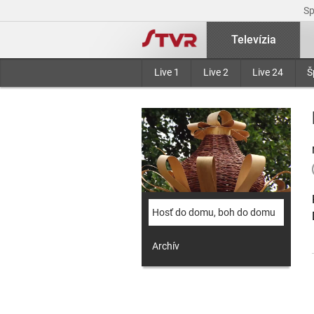
S
Televízia
Live 1
Live 2
Live 24
Š
Hosť do domu, boh do domu
Archív