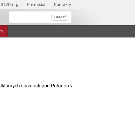
STVR.org
Pre médiá
Kontakty
Hľadať
am
lklórnych slávnosti pod Poľanou v