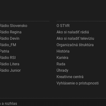
Rádio Slovensko
O STVR
Rádio Regina
Ako si naladiť rádiá
Rádio Devín
Ako si naladiť televíziu
Rádio_FM
Organizačná štruktúra
Patria
História
Rádio RSI
Kariéra
Rádio Litera
Rada
Rádio Junior
Úhrady
Kreatívne centrá
Vyhlásenie o prístupnosti
 a rozhlas