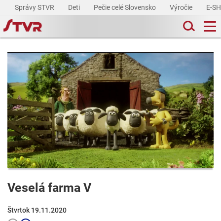
Správy STVR
Deti
Pečie celé Slovensko
Výročie
E-S
Veselá farma V
Štvrtok 19.11.2020