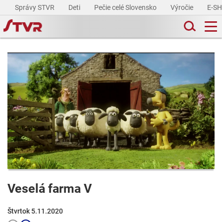
Správy STVR
Deti
Pečie celé Slovensko
Výročie
E-S
Veselá farma V
Štvrtok 5.11.2020