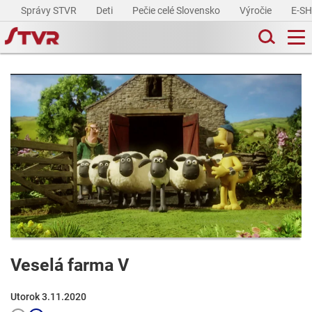
Správy STVR
Deti
Pečie celé Slovensko
Výročie
E-S
Veselá farma V
Utorok 3.11.2020