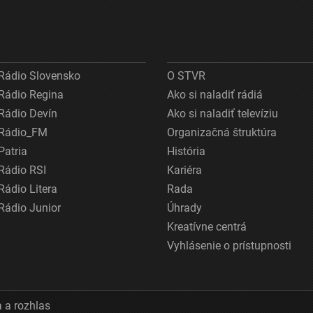
Rádio Slovensko
O STVR
Rádio Regina
Ako si naladiť rádiá
Rádio Devín
Ako si naladiť televíziu
Rádio_FM
Organizačná štruktúra
Patria
História
Rádio RSI
Kariéra
Rádio Litera
Rada
Rádio Junior
Úhrady
Kreatívne centrá
Vyhlásenie o prístupnosti
 a rozhlas