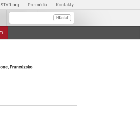
STVR.org
Pre médiá
Kontakty
Hľadať
am
done, Francúzsko