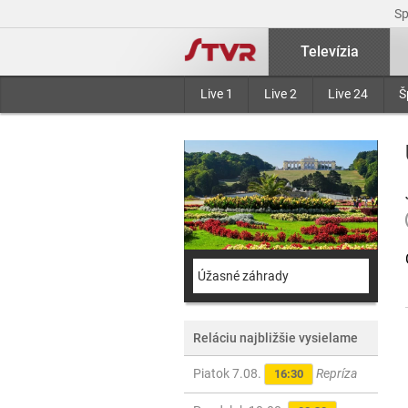
S
Televízia
Live 1
Live 2
Live 24
Š
Úžasné záhrady
Reláciu najbližšie vysielame
Piatok 7.08.
Repríza
16:30