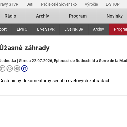
právy STVR
Deti
Pečie celé Slovensko
Výročie
E-SHOP
Rádio
Archív
Program
Novinky
port
Live O
Live STVR
Live NR SR
Archív
Progr
Úžasné záhrady
Jednotka | Streda 22.07.2026,
Ephrussi de Rothschild a Serre de la Ma
Cestopisný dokumentárny seriál o svetových záhradách