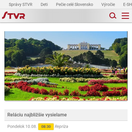
Správy STVR
Deti
Pečie celé Slovensko
Výročie
E-S
Reláciu najbližšie vysielame
Pondelok 10.08.
Repríza
08:30