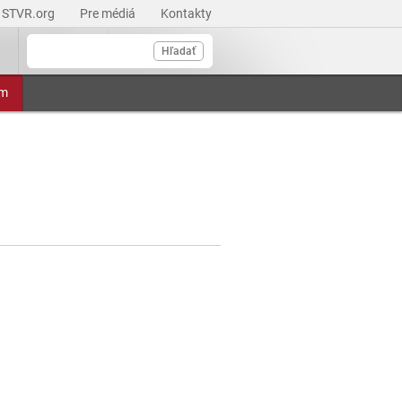
STVR.org
Pre médiá
Kontakty
Hľadať
am