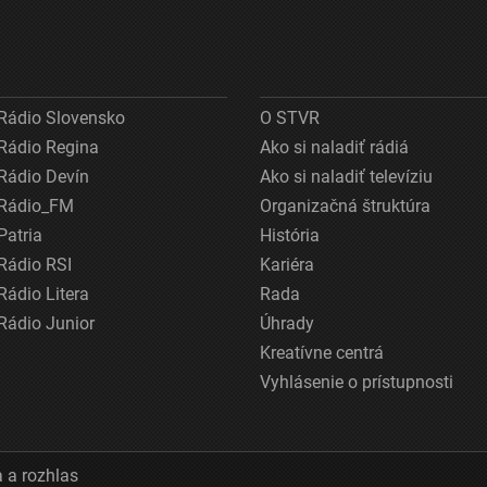
Rádio Slovensko
O STVR
Rádio Regina
Ako si naladiť rádiá
Rádio Devín
Ako si naladiť televíziu
Rádio_FM
Organizačná štruktúra
Patria
História
Rádio RSI
Kariéra
Rádio Litera
Rada
Rádio Junior
Úhrady
Kreatívne centrá
Vyhlásenie o prístupnosti
 a rozhlas