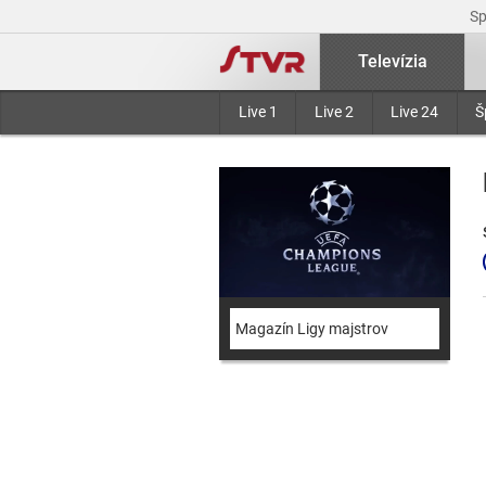
S
Televízia
Live 1
Live 2
Live 24
Š
Magazín Ligy majstrov