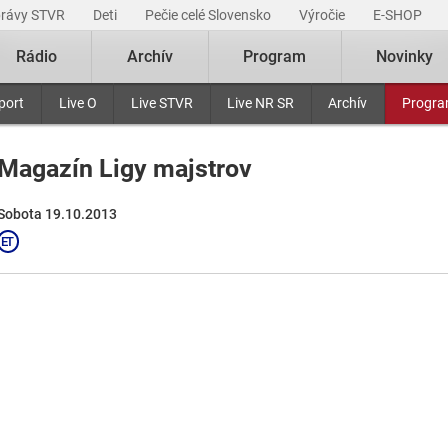
právy STVR
Deti
Pečie celé Slovensko
Výročie
E-SHOP
Rádio
Archív
Program
Novinky
port
Live O
Live STVR
Live NR SR
Archív
Progr
Magazín Ligy majstrov
Sobota 19.10.2013