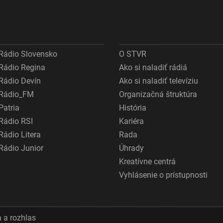
Rádio Slovensko
O STVR
Rádio Regina
Ako si naladiť rádiá
Rádio Devín
Ako si naladiť televíziu
Rádio_FM
Organizačná štruktúra
Patria
História
Rádio RSI
Kariéra
Rádio Litera
Rada
Rádio Junior
Úhrady
Kreatívne centrá
Vyhlásenie o prístupnosti
 a rozhlas