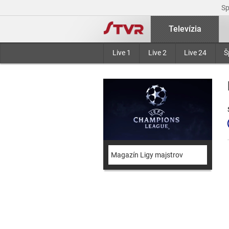
S
Televízia
Live 1
Live 2
Live 24
Š
Magazín Ligy majstrov