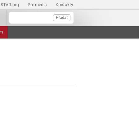
STVR.org
Pre médiá
Kontakty
Hľadať
am