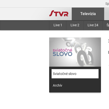
S
Televízia
Live 1
Live 2
Live 24
Š
Sviatočné slovo
Archív