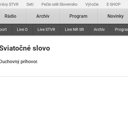
právy STVR
Deti
Pečie celé Slovensko
Výročie
E-SHOP
Rádio
Archív
Program
Novinky
port
Live O
Live STVR
Live NR SR
Archív
Progr
Sviatočné slovo
Duchovný príhovor.