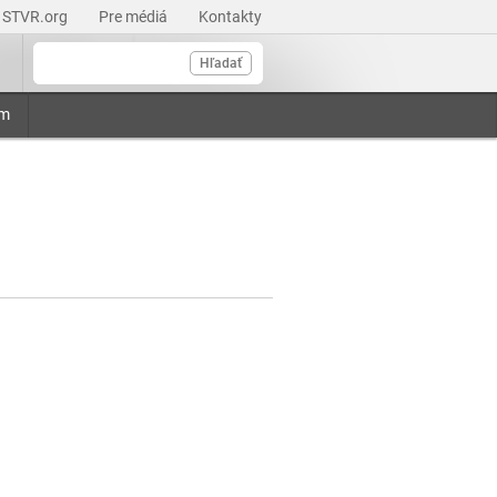
STVR.org
Pre médiá
Kontakty
Hľadať
am