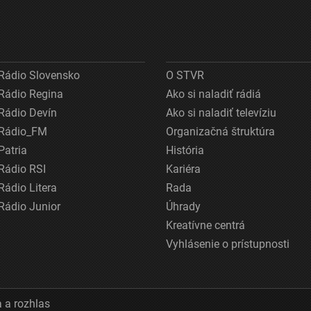
Rádio Slovensko
O STVR
Rádio Regina
Ako si naladiť rádiá
Rádio Devín
Ako si naladiť televíziu
Rádio_FM
Organizačná štruktúra
Patria
História
Rádio RSI
Kariéra
Rádio Litera
Rada
Rádio Junior
Úhrady
Kreatívne centrá
Vyhlásenie o prístupnosti
 a rozhlas