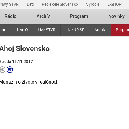
právy STVR
Deti
Pečie celé Slovensko
Výročie
E-SHOP
Rádio
Archív
Program
Novinky
port
Live O
Live STVR
Live NR SR
Archív
Progr
Ahoj Slovensko
Streda 15.11.2017
Magazín o živote v regiónoch