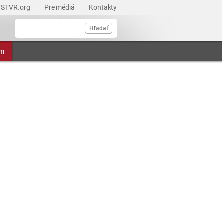
STVR.org
Pre médiá
Kontakty
Hľadať
am