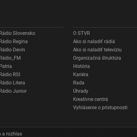
Rádio Slovensko
O STVR
Rádio Regina
Ako si naladiť rádiá
Rádio Devín
Ako si naladiť televíziu
Rádio_FM
Organizačná štruktúra
Patria
História
Rádio RSI
Kariéra
Rádio Litera
Rada
Rádio Junior
Úhrady
Kreatívne centrá
Vyhlásenie o prístupnosti
 a rozhlas