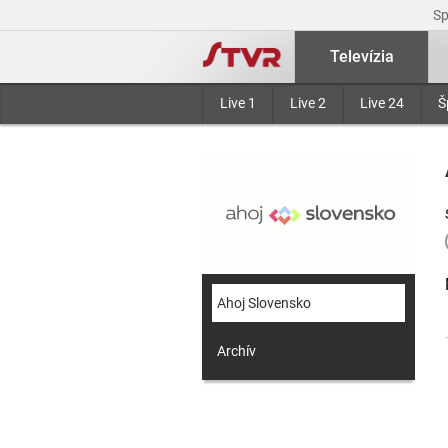
S
Televízia
Live 1
Live 2
Live 24
Š
Ahoj Slovensko
Archív