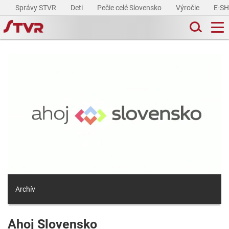
Správy STVR
Deti
Pečie celé Slovensko
Výročie
E-S
Archív
Ahoj Slovensko